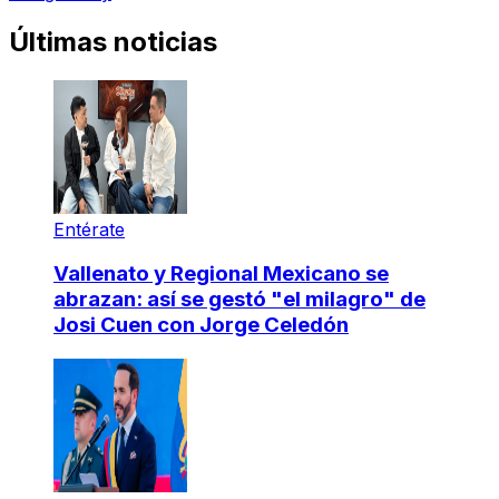
Últimas noticias
Entérate
Vallenato y Regional Mexicano se
abrazan: así se gestó "el milagro" de
Josi Cuen con Jorge Celedón