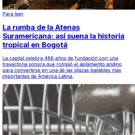
Para leer
La rumba de la Atenas
Suramericana: así suena la historia
tropical en Bogotá
La capital celebra 488 años de fundación con una
trayectoria sonora que rompió el aislamiento andino
para convertirse en una de las plazas bailables más
importantes de América Latina.