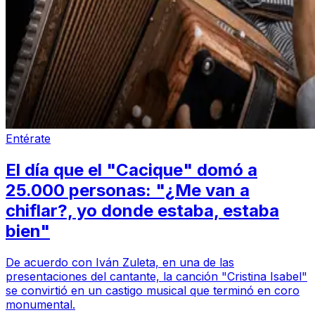
Entérate
El día que el "Cacique" domó a
25.000 personas: "¿Me van a
chiflar?, yo donde estaba, estaba
bien"
De acuerdo con Iván Zuleta, en una de las
presentaciones del cantante, la canción "Cristina Isabel"
se convirtió en un castigo musical que terminó en coro
monumental.