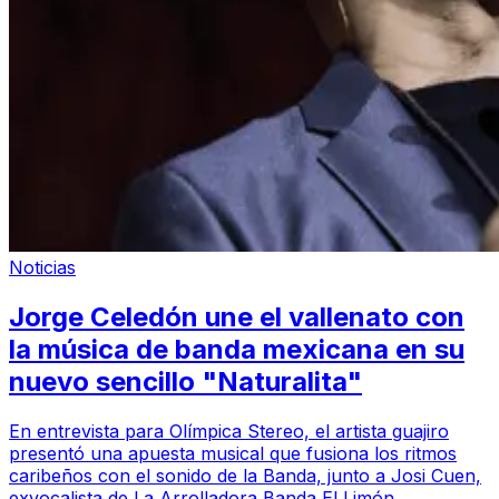
Noticias
Jorge Celedón une el vallenato con
la música de banda mexicana en su
nuevo sencillo "Naturalita"
En entrevista para Olímpica Stereo, el artista guajiro
presentó una apuesta musical que fusiona los ritmos
caribeños con el sonido de la Banda, junto a Josi Cuen,
exvocalista de La Arrolladora Banda El Limón.