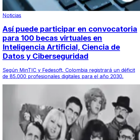
Noticias
Así puede participar en convocatoria
para 100 becas virtuales en
Inteligencia Artificial, Ciencia de
Datos y Ciberseguridad
Según MinTIC y Fedesoft, Colombia registrará un déficit
de 85.000 profesionales digitales para el año 2030.