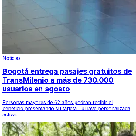
Noticias
Bogotá entrega pasajes gratuitos de
TransMilenio a más de 730.000
usuarios en agosto
Personas mayores de 62 años podrán recibir el
beneficio presentando su tarjeta TuLlave personalizada
activa.