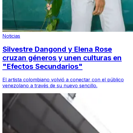
Noticias
Silvestre Dangond y Elena Rose
cruzan géneros y unen culturas en
"Efectos Secundarios"
El artista colombiano volvió a conectar con el público
venezolano a través de su nuevo sencillo.