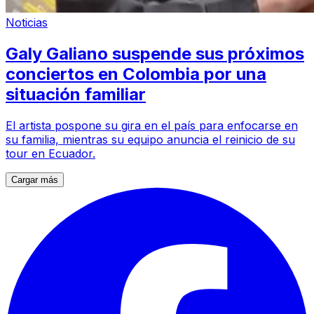
Noticias
Galy Galiano suspende sus próximos
conciertos en Colombia por una
situación familiar
El artista pospone su gira en el país para enfocarse en
su familia, mientras su equipo anuncia el reinicio de su
tour en Ecuador.
Cargar más