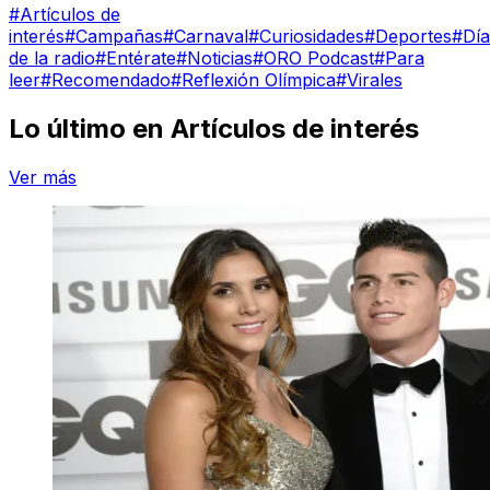
#
Artículos de
interés
#
Campañas
#
Carnaval
#
Curiosidades
#
Deportes
#
Día
de la radio
#
Entérate
#
Noticias
#
ORO Podcast
#
Para
leer
#
Recomendado
#
Reflexión Olímpica
#
Virales
Lo último en
Artículos de interés
Ver más