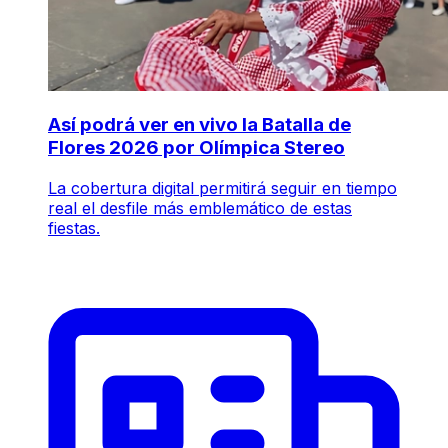
Así podrá ver en vivo la Batalla de
Flores 2026 por Olímpica Stereo
La cobertura digital permitirá seguir en tiempo
real el desfile más emblemático de estas
fiestas.