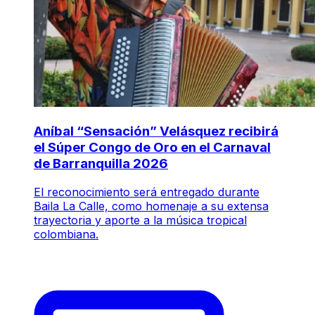
Aníbal “Sensación” Velásquez recibirá
el Súper Congo de Oro en el Carnaval
de Barranquilla 2026
El reconocimiento será entregado durante
Baila La Calle, como homenaje a su extensa
trayectoria y aporte a la música tropical
colombiana.