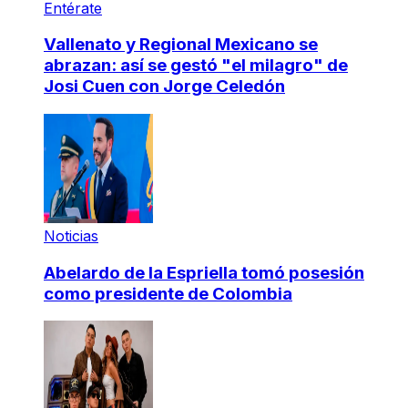
Entérate
Vallenato y Regional Mexicano se
abrazan: así se gestó "el milagro" de
Josi Cuen con Jorge Celedón
Noticias
Abelardo de la Espriella tomó posesión
como presidente de Colombia