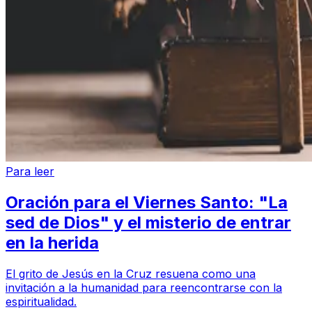
Para leer
Oración para el Viernes Santo: "La
sed de Dios" y el misterio de entrar
en la herida
El grito de Jesús en la Cruz resuena como una
invitación a la humanidad para reencontrarse con la
espiritualidad.