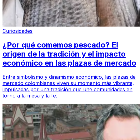
Curiosidades
¿Por qué comemos pescado? El
origen de la tradición y el impacto
económico en las plazas de mercado
Entre simbolismo y dinamismo económico, las plazas de
mercado colombianas viven su momento más vibrante,
impulsadas por una tradición que une comunidades en
torno a la mesa y la fe.