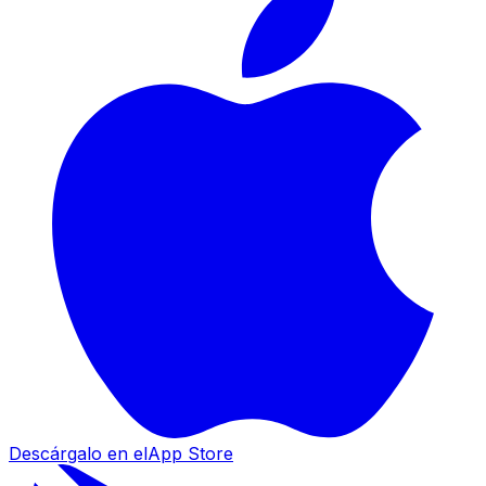
Descárgalo en el
App Store