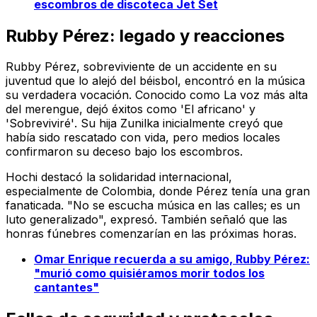
escombros de discoteca Jet Set
Rubby Pérez: legado y reacciones
Rubby Pérez, sobreviviente de un accidente en su
juventud que lo alejó del béisbol, encontró en la música
su verdadera vocación. Conocido como
La voz más alta
del merengue
, dejó éxitos como
'El africano'
y
'Sobreviviré'
. Su hija Zunilka inicialmente creyó que
había sido rescatado con vida, pero medios locales
confirmaron su deceso bajo los escombros.
Hochi destacó la solidaridad internacional,
especialmente de Colombia, donde Pérez tenía una gran
fanaticada. "No se escucha música en las calles; es un
luto generalizado", expresó. También señaló que las
honras fúnebres comenzarían en las próximas horas.
Omar Enrique recuerda a su amigo, Rubby Pérez:
"murió como quisiéramos morir todos los
cantantes"