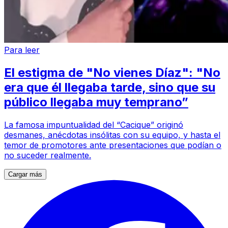
Para leer
El estigma de "No vienes Díaz": "No
era que él llegaba tarde, sino que su
público llegaba muy temprano”
La famosa impuntualidad del “Cacique” originó
desmanes, anécdotas insólitas con su equipo, y hasta el
temor de promotores ante presentaciones que podían o
no suceder realmente.
Cargar más