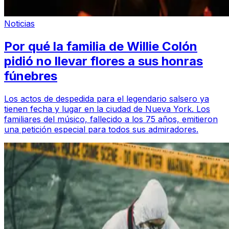
Noticias
Por qué la familia de Willie Colón
pidió no llevar flores a sus honras
fúnebres
Los actos de despedida para el legendario salsero ya
tienen fecha y lugar en la ciudad de Nueva York. Los
familiares del músico, fallecido a los 75 años, emitieron
una petición especial para todos sus admiradores.