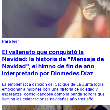
Para leer
El vallenato que conquistó la
Navidad: la historia de "Mensaje de
Navidad", el himno de fin de año
interpretado por Diomedes Díaz
La emblemática canción del Cacique de La Junta logra
emocionar a millones con una historia de soledad y
esperanza, consolidándose como la banda sonora que
ilumina las celebraciones navideñas año tras año.