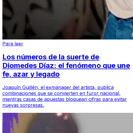
Para leer
Los números de la suerte de
Diomedes Díaz: el fenómeno que une
fe, azar y legado
Joaquín Guillén, el exmánager del artista, publica
combinaciones que se convierten en furor nacional,
mientras casas de apuestas bloquean cifras para evitar
nuevas sorpresas.