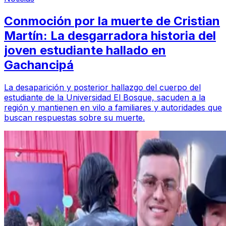
Conmoción por la muerte de Cristian
Martín: La desgarradora historia del
joven estudiante hallado en
Gachancipá
La desaparición y posterior hallazgo del cuerpo del
estudiante de la Universidad El Bosque, sacuden a la
región y mantienen en vilo a familiares y autoridades que
buscan respuestas sobre su muerte.