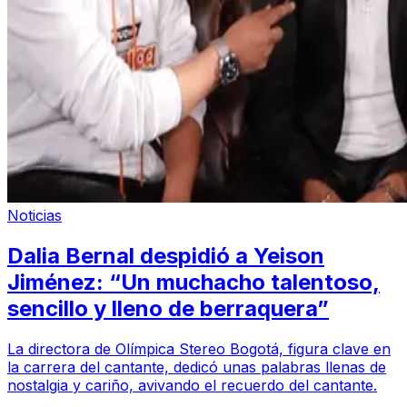
Noticias
Dalia Bernal despidió a Yeison
Jiménez: “Un muchacho talentoso,
sencillo y lleno de berraquera”
La directora de Olímpica Stereo Bogotá, figura clave en
la carrera del cantante, dedicó unas palabras llenas de
nostalgia y cariño, avivando el recuerdo del cantante.