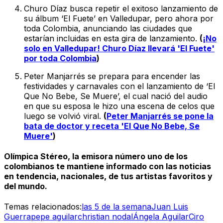
Churo Díaz busca repetir el exitoso lanzamiento de
su álbum ‘El Fuete’ en Valledupar, pero ahora por
toda Colombia, anunciando las ciudades que
estarían incluidas en esta gira de lanzamiento.
(
¡No
solo en Valledupar! Churo Díaz llevará 'El Fuete'
por toda Colombia
)
Peter Manjarrés se prepara para encender las
festividades y carnavales con el lanzamiento de ‘El
Que No Bebe, Se Muere’, el cual nació del audio
en que su esposa le hizo una escena de celos que
luego se volvió viral.
(
Peter Manjarrés se pone la
bata de doctor y receta 'El Que No Bebe, Se
Muere'
)
Olímpica Stéreo, la emisora número uno de los
colombianos te mantiene informado con las noticias
en tendencia, nacionales, de tus artistas favoritos y
del mundo.
Temas relacionados:
las 5 de la semana
Juan Luis
Guerra
pepe aguilar
christian nodal
Ángela Aguilar
Ciro