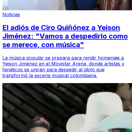
Noticias
El adiós de Ciro Quiñónez a Yeison
Jiménez: "Vamos a despedirlo como
se merece, con música"
La música popular se prepara para rendir homenaje a
Yeison Jiménez en el Movistar Arena, donde artistas y
fanáticos se unirán para despedir al ídolo que
transformó la escena musical colombiana.