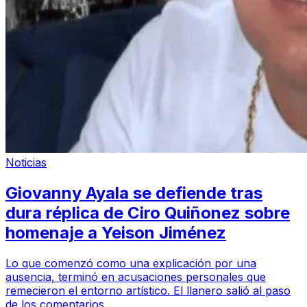
Noticias
Giovanny Ayala se defiende tras
dura réplica de Ciro Quiñonez sobre
homenaje a Yeison Jiménez
Lo que comenzó como una explicación por una
ausencia, terminó en acusaciones personales que
remecieron el entorno artístico. El llanero salió al paso
de los comentarios.