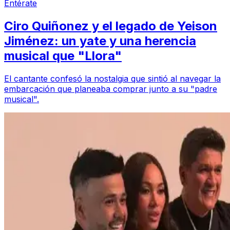
Entérate
Ciro Quiñonez y el legado de Yeison
Jiménez: un yate y una herencia
musical que "Llora"
El cantante confesó la nostalgia que sintió al navegar la
embarcación que planeaba comprar junto a su "padre
musical".