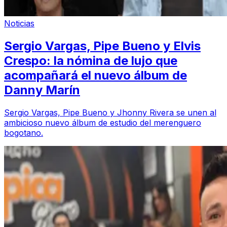
Noticias
Sergio Vargas, Pipe Bueno y Elvis
Crespo: la nómina de lujo que
acompañará el nuevo álbum de
Danny Marín
Sergio Vargas, Pipe Bueno y Jhonny Rivera se unen al
ambicioso nuevo álbum de estudio del merenguero
bogotano.