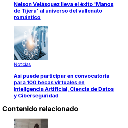
Nelson Velásquez lleva el éxito 'Manos
de Tijera' al universo del vallenato
romántico
Noticias
Así puede participar en convocatoria
para 100 becas virtuales en
Inteligencia Artificial, Ciencia de Datos
y Ciberseguridad
Contenido relacionado