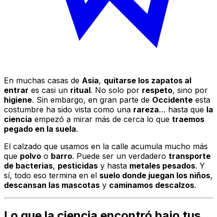
En muchas casas de
Asia
,
quitarse los zapatos al
entrar
es casi un
ritual
. No solo por
respeto
, sino por
higiene
. Sin embargo, en gran parte de
Occidente
esta
costumbre ha sido vista como una
rareza
… hasta que
la
ciencia
empezó a mirar más de cerca lo que
traemos
pegado en la suela
.
El calzado que usamos en la calle acumula mucho más
que
polvo
o
barro
. Puede ser un verdadero
transporte
de bacterias
,
pesticidas
y hasta
metales pesados
. Y
sí, todo eso termina en el
suelo donde juegan los niños
,
descansan las mascotas
y
caminamos descalzos
.
Lo que la ciencia encontró bajo tus