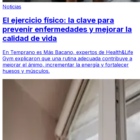
Noticias
El ejercicio físico: la clave para
prevenir enfermedades y mejorar la
calidad de vida
En Temprano es Más Bacano, expertos de Health&Life
Gym explicaron que una rutina adecuada contribuye a
mejorar el ánimo, incrementar la energía y fortalecer
huesos y músculos.