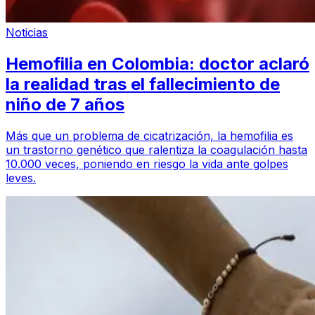
Noticias
Hemofilia en Colombia: doctor aclaró
la realidad tras el fallecimiento de
niño de 7 años
Más que un problema de cicatrización, la hemofilia es
un trastorno genético que ralentiza la coagulación hasta
10.000 veces, poniendo en riesgo la vida ante golpes
leves.