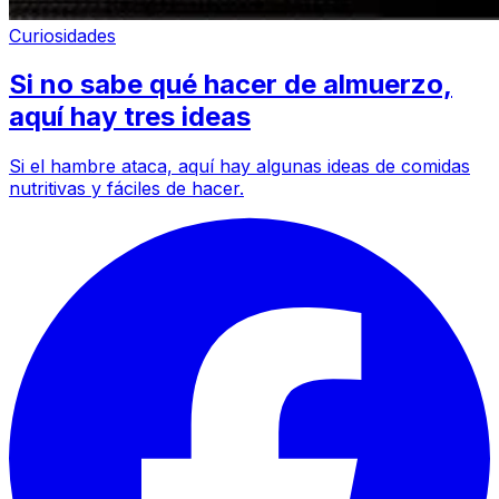
Curiosidades
Si no sabe qué hacer de almuerzo,
aquí hay tres ideas
Si el hambre ataca, aquí hay algunas ideas de comidas
nutritivas y fáciles de hacer.