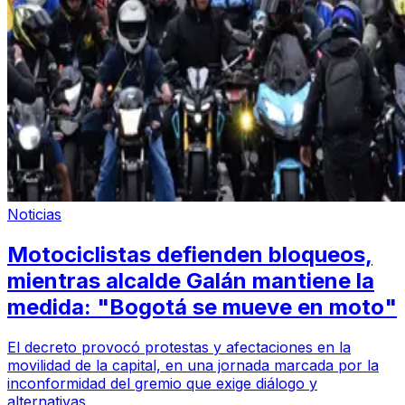
Noticias
Motociclistas defienden bloqueos,
mientras alcalde Galán mantiene la
medida: "Bogotá se mueve en moto"
El decreto provocó protestas y afectaciones en la
movilidad de la capital, en una jornada marcada por la
inconformidad del gremio que exige diálogo y
alternativas.