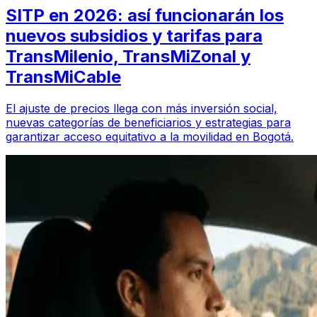
SITP en 2026: así funcionarán los
nuevos subsidios y tarifas para
TransMilenio, TransMiZonal y
TransMiCable
El ajuste de precios llega con más inversión social,
nuevas categorías de beneficiarios y estrategias para
garantizar acceso equitativo a la movilidad en Bogotá.