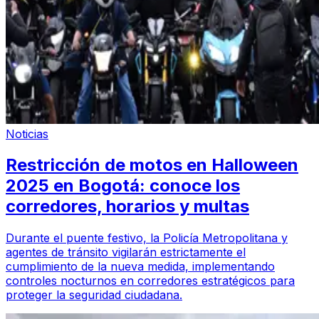
Noticias
Restricción de motos en Halloween
2025 en Bogotá: conoce los
corredores, horarios y multas
Durante el puente festivo, la Policía Metropolitana y
agentes de tránsito vigilarán estrictamente el
cumplimiento de la nueva medida, implementando
controles nocturnos en corredores estratégicos para
proteger la seguridad ciudadana.