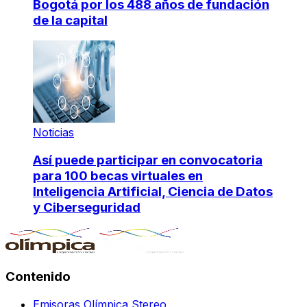
Bogotá por los 488 años de fundación
de la capital
Noticias
Así puede participar en convocatoria
para 100 becas virtuales en
Inteligencia Artificial, Ciencia de Datos
y Ciberseguridad
Contenido
Emisoras Olímpica Stereo