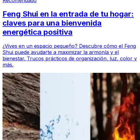
Recomendado
Feng Shui en la entrada de tu hogar:
claves para una bienvenida
energética positiva
¿Vives en un espacio pequeño? Descubre cómo el Feng
Shui puede ayudarte a maximizar la armonía y el
bienestar. Trucos prácticos de organización, luz, color y
más.