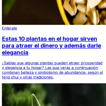
Entérate
Estas 10 plantas en el hogar sirven
para atraer el dinero y además darle
elegancia
¿Sabías que algunas plantas pueden atraer prosperidad
y elegancia a tu hogar? Las que verás a continuación
combinan belleza y simbolismo de abundancia, según el
feng shui y otras tradiciones.