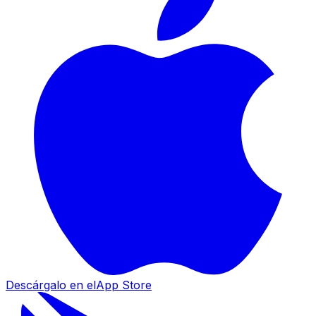
Descárgalo en el
App Store