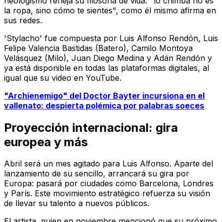
neologismo refleja su filosofía de vida: "lo chimba no es
la ropa, sino cómo te sientes", como él mismo afirma en
sus redes.
'Stylacho' fue compuesta por Luis Alfonso Rendón, Luis
Felipe Valencia Bastidas (Batero), Camilo Montoya
Velásquez (Milo), Juan Diego Medina y Adán Rendón y
ya está disponible en todas las plataformas digitales, al
igual que su video en YouTube.
"Archienemigo" del Doctor Bayter incursiona en el
vallenato: despierta polémica por palabras soeces
Proyección internacional: gira
europea y más
Abril será un mes agitado para Luis Alfonso. Aparte del
lanzamiento de su sencillo, arrancará su gira por
Europa: pasará por ciudades como Barcelona, Londres
y París. Este movimiento estratégico refuerza su visión
de llevar su talento a nuevos públicos.
El artista, quien en noviembre mencionó que su próximo