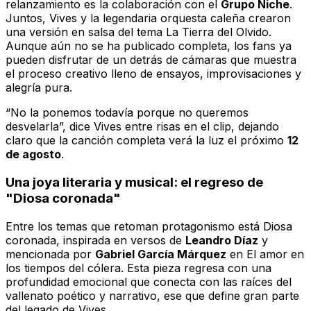
relanzamiento es la colaboración con el
Grupo Niche
.
Juntos, Vives y la legendaria orquesta caleña crearon
una versión en salsa del tema
La Tierra del Olvido
.
Aunque aún no se ha publicado completa, los fans ya
pueden disfrutar de un detrás de cámaras que muestra
el proceso creativo lleno de ensayos, improvisaciones y
alegría pura.
“No la ponemos todavía porque no queremos
desvelarla”, dice Vives entre risas en el clip, dejando
claro que la canción completa verá la luz el próximo
12
de agosto
.
Una joya literaria y musical: el regreso de
"Diosa coronada"
Entre los temas que retoman protagonismo está
Diosa
coronada
, inspirada en versos de
Leandro Díaz
y
mencionada por
Gabriel García Márquez
en
El amor en
los tiempos del cólera
. Esta pieza regresa con una
profundidad emocional que conecta con las raíces del
vallenato poético y narrativo, ese que define gran parte
del legado de Vives.