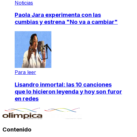
Noticias
Paola Jara experimenta con las
cumbias y estrena "No va a cambiar"
Para leer
Lisandro inmortal: las 10 canciones
que lo hicieron leyenda y hoy son furor
en redes
Contenido