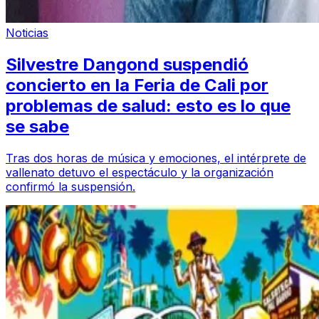
Noticias
Silvestre Dangond suspendió
concierto en la Feria de Cali por
problemas de salud: esto es lo que
se sabe
Tras dos horas de música y emociones, el intérprete de
vallenato detuvo el espectáculo y la organización
confirmó la suspensión.