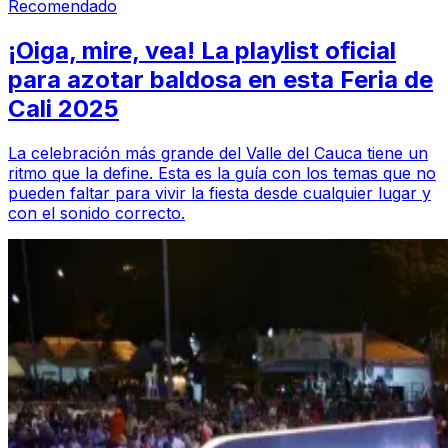
Recomendado
¡Oiga, mire, vea! La playlist oficial
para azotar baldosa en esta Feria de
Cali 2025
La celebración más grande del Valle del Cauca tiene un
ritmo que la define. Esta es la guía con los temas que no
pueden faltar para vivir la fiesta desde cualquier lugar y
con el sonido correcto.