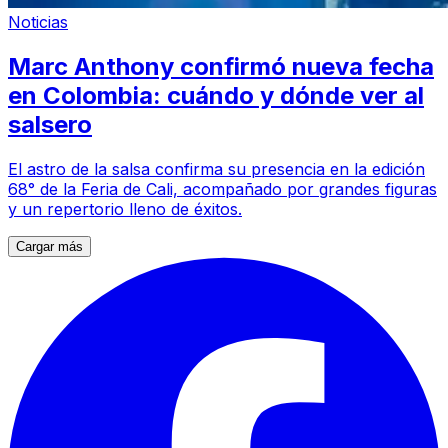
Noticias
Marc Anthony confirmó nueva fecha
en Colombia: cuándo y dónde ver al
salsero
El astro de la salsa confirma su presencia en la edición
68° de la Feria de Cali, acompañado por grandes figuras
y un repertorio lleno de éxitos.
Cargar más