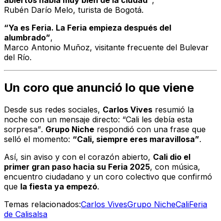
Rubén Darío Melo
, turista de Bogotá.
“Ya es Feria. La Feria empieza después del
alumbrado”
,
Marco Antonio Muñoz
, visitante frecuente del Bulevar
del Río.
Un coro que anunció lo que viene
Desde sus redes sociales,
Carlos Vives
resumió la
noche con un mensaje directo:
“Cali les debía esta
sorpresa”
.
Grupo Niche
respondió con una frase que
selló el momento:
“Cali, siempre eres maravillosa”
.
Así, sin aviso y con el corazón abierto,
Cali dio el
primer gran paso hacia su Feria 2025
, con música,
encuentro ciudadano y un coro colectivo que confirmó
que
la fiesta ya empezó
.
Temas relacionados:
Carlos Vives
Grupo Niche
Cali
Feria
de Cali
salsa