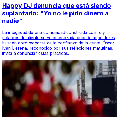
Happy DJ denuncia que está siendo
suplantado: "Yo no le pido dinero a
nadie"
La integridad de una comunidad construida con fe y
palabras de aliento se ve amenazada cuando impostores
buscan aprovecharse de la confianza de la gente. Óscar
Iván Llerena, reconocido por sus reflexiones matutinas,
invita a denunciar estas prácticas.