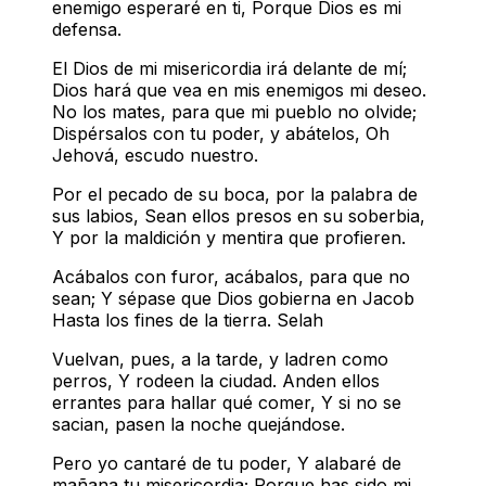
enemigo esperaré en ti,
Porque Dios es mi
defensa.
El Dios de mi misericordia irá delante de mí;
Dios hará que vea en mis enemigos mi deseo.
No los mates, para que mi pueblo no olvide;
Dispérsalos con tu poder, y abátelos,
Oh
Jehová, escudo nuestro.
Por el pecado de su boca, por la palabra de
sus labios,
Sean ellos presos en su soberbia,
Y por la maldición y mentira que profieren.
Acábalos con furor, acábalos, para que no
sean;
Y sépase que Dios gobierna en Jacob
Hasta los fines de la tierra. Selah
Vuelvan, pues, a la tarde, y ladren como
perros,
Y rodeen la ciudad.
Anden ellos
errantes para hallar qué comer,
Y si no se
sacian, pasen la noche quejándose.
Pero yo cantaré de tu poder,
Y alabaré de
mañana tu misericordia;
Porque has sido mi