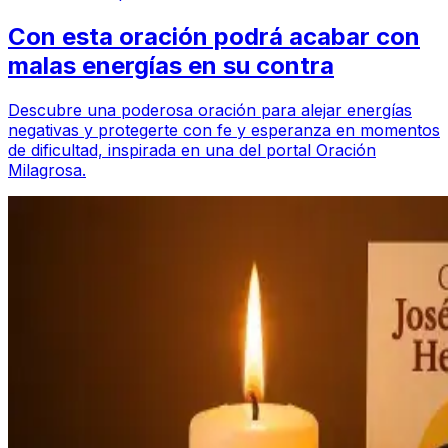
Con esta oración podrá acabar con
malas energías en su contra
Descubre una poderosa oración para alejar energías
negativas y protegerte con fe y esperanza en momentos
de dificultad, inspirada en una del portal Oración
Milagrosa.