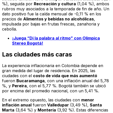
%), seguida por
Recreación y cultura
(1,04 %), ambos
rubros muy asociados a la temporada de fin de año. Un
dato positivo fue la caída mensual de -0,11 % en los
precios de
Alimentos y bebidas no alcohólicas
,
impulsada por bajas en frutas frescas, zanahoria y
cebolla.
¡Juega “Di la palabra al ritmo” con Olímpica
Stereo Bogotá!
Las ciudades más caras
La experiencia inflacionaria en Colombia depende en
gran medida del lugar de residencia. En 2025, las
ciudades con el
costo de vida que más aumentó
fueron
Bucaramanga
, con una inflación anual del 5,78
%, y
Pereira
, con el 5,77 %. Bogotá también se ubicó
por encima del promedio nacional, con un 5,41 %.
En el extremo opuesto, las ciudades con
menor
inflación anual
fueron
Valledupar
(3,49 %),
Santa
Marta
(3,64 %) y
Montería
(3,92 %). Estas diferencias