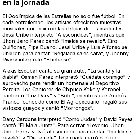
en la jornada
El Goolímpica de las Estrellas no solo fue fútbol. En
cada entretiempo, los artistas ofrecieron muestras
musicales que hicieron las delicias de los asistentes.
Jessi Uribe interpretó "A escondidas", mientras que
Jhon Jairo Pérez cantó "Imelda se revelió". Ciro
Quiñonez, Pipe Bueno, Jessi Uribe y Luis Alfonso se
unieron para cantar "Regalada sales cara", y Jhonny
Rivera interpretó "El intenso".
Alexis Escobar cantó su gran éxito, "La santa y la
diabla". Osman Pérez interpretó "Quédate conmigo" y
aprovechó para rendir un homenaje al Deportivo
Pereira. Los Cantores de Chipuco Koko y Koronel
cantaron "Luz Dary" y "Bofe", mientras que Andrés
Franco, conocido como El Agropecuario, regaló sus
vistosos guayos y cantó "Morrongos".
Dany Cardona interpretó "Como Judas" y David Reyes
cantó "El Mala Junta". Para cerrar el evento, Jhon
Jairo Pérez volvió al escenario para cantar "Imelda se
revelió" y "De remate". La jornada cerró con un