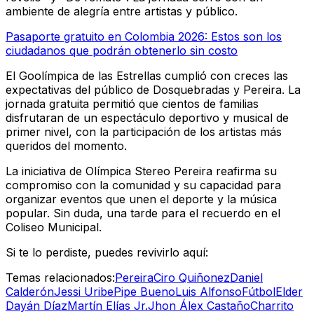
ambiente de alegría entre artistas y público.
Pasaporte gratuito en Colombia 2026: Estos son los
ciudadanos que podrán obtenerlo sin costo
El Goolímpica de las Estrellas cumplió con creces las
expectativas del público de Dosquebradas y Pereira. La
jornada gratuita permitió que cientos de familias
disfrutaran de un espectáculo deportivo y musical de
primer nivel, con la participación de los artistas más
queridos del momento.
La iniciativa de Olímpica Stereo Pereira reafirma su
compromiso con la comunidad y su capacidad para
organizar eventos que unen el deporte y la música
popular. Sin duda, una tarde para el recuerdo en el
Coliseo Municipal.
Si te lo perdiste, puedes revivirlo aquí:
Temas relacionados:
Pereira
Ciro Quiñonez
Daniel
Calderón
Jessi Uribe
Pipe Bueno
Luis Alfonso
Fútbol
Elder
Dayán Díaz
Martín Elías Jr.
Jhon Álex Castaño
Charrito