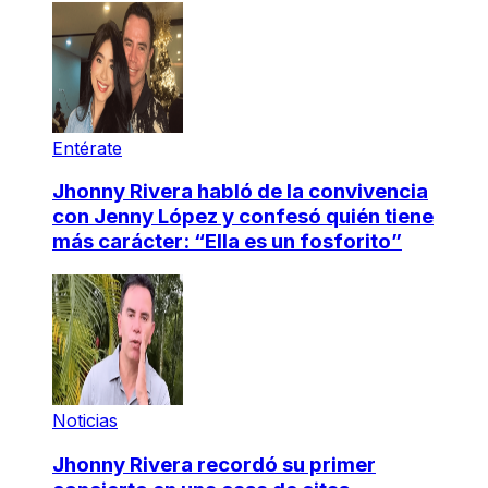
Entérate
Jhonny Rivera habló de la convivencia
con Jenny López y confesó quién tiene
más carácter: “Ella es un fosforito”
Noticias
Jhonny Rivera recordó su primer