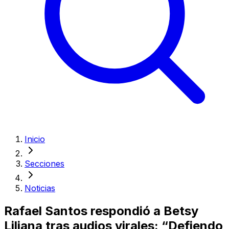
Inicio
Secciones
Noticias
Rafael Santos respondió a Betsy
Liliana tras audios virales: “Defiendo