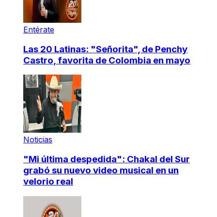
Entérate
Las 20 Latinas: "Señorita", de Penchy
Castro, favorita de Colombia en mayo
Noticias
"Mi última despedida": Chakal del Sur
grabó su nuevo video musical en un
velorio real