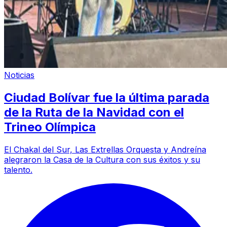
Noticias
Ciudad Bolívar fue la última parada
de la Ruta de la Navidad con el
Trineo Olímpica
El Chakal del Sur, Las Extrellas Orquesta y Andreína
alegraron la Casa de la Cultura con sus éxitos y su
talento.