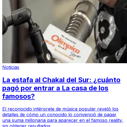
Noticias
La estafa al Chakal del Sur: ¿cuánto
pagó por entrar a La casa de los
famosos?
El reconocido intérprete de música popular reveló los
detalles de cómo un conocido lo convenció de pagar
una suma millonaria para aparecer en el famoso reality,
sin obtener resultados.