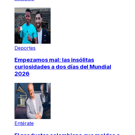
Deportes
Empezamos mal: las insólitas
curiosidades a dos días del Mundial
2026
Entérate