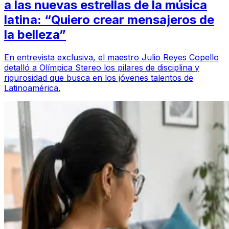
a las nuevas estrellas de la música
latina: “Quiero crear mensajeros de
la belleza”
En entrevista exclusiva, el maestro Julio Reyes Copello
detalló a Olímpica Stereo los pilares de disciplina y
rigurosidad que busca en los jóvenes talentos de
Latinoamérica.