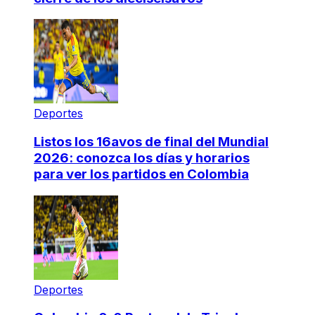
Deportes
Listos los 16avos de final del Mundial
2026: conozca los días y horarios
para ver los partidos en Colombia
Deportes