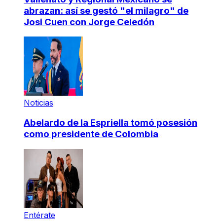
abrazan: así se gestó "el milagro" de
Josi Cuen con Jorge Celedón
Noticias
Abelardo de la Espriella tomó posesión
como presidente de Colombia
Entérate