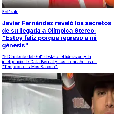
Entérate
Javier Fernández reveló los secretos
de su llegada a Olímpica Stereo:
"Estoy feliz porque regreso a mi
génesis"
"El Cantante del Gol" destacó el liderazgo y la
inteligencia de Dalia Bernal y sus compañeros de
"Temprano es Más Bacano".