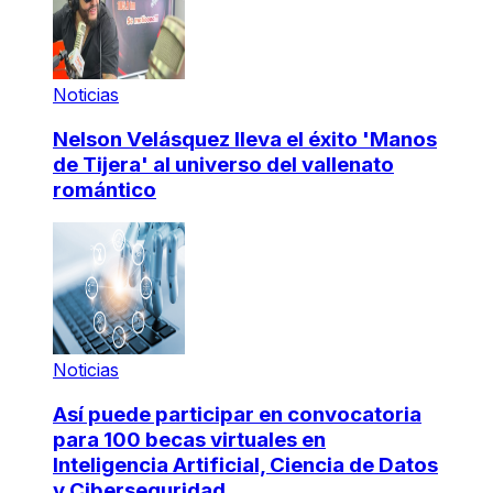
Noticias
Nelson Velásquez lleva el éxito 'Manos
de Tijera' al universo del vallenato
romántico
Noticias
Así puede participar en convocatoria
para 100 becas virtuales en
Inteligencia Artificial, Ciencia de Datos
y Ciberseguridad