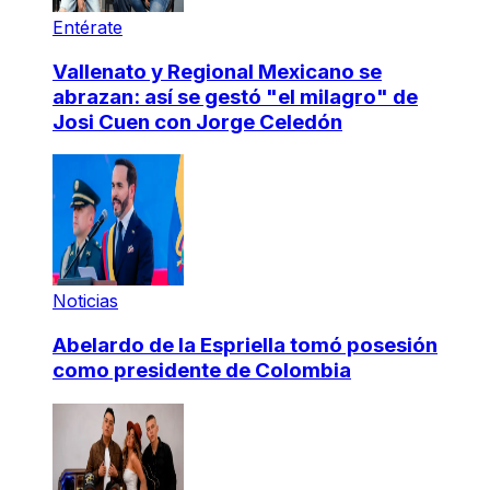
Entérate
Vallenato y Regional Mexicano se
abrazan: así se gestó "el milagro" de
Josi Cuen con Jorge Celedón
Noticias
Abelardo de la Espriella tomó posesión
como presidente de Colombia