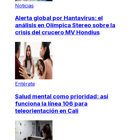
Noticias
Alerta global por Hantavirus: el
análisis en Olímpica Stereo sobre la
crisis del crucero MV Hondius
Entérate
Salud mental como prioridad: así
funciona la línea 106 para
teleorientación en Cali