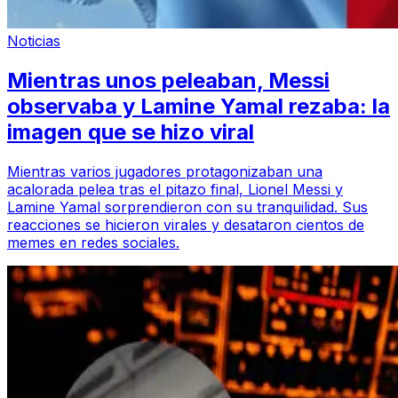
Noticias
Mientras unos peleaban, Messi
observaba y Lamine Yamal rezaba: la
imagen que se hizo viral
Mientras varios jugadores protagonizaban una
acalorada pelea tras el pitazo final, Lionel Messi y
Lamine Yamal sorprendieron con su tranquilidad. Sus
reacciones se hicieron virales y desataron cientos de
memes en redes sociales.