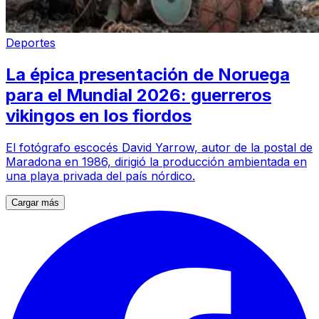
Deportes
La épica presentación de Noruega
para el Mundial 2026: guerreros
vikingos en los fiordos
El fotógrafo escocés David Yarrow, autor de la postal de
Maradona en 1986, dirigió la producción ambientada en
una playa privada del país nórdico.
Cargar más