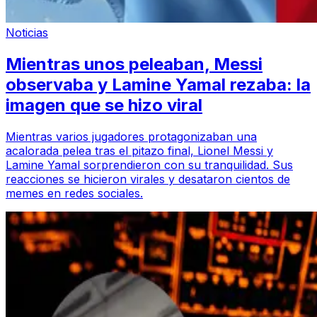
Noticias
Mientras unos peleaban, Messi
observaba y Lamine Yamal rezaba: la
imagen que se hizo viral
Mientras varios jugadores protagonizaban una
acalorada pelea tras el pitazo final, Lionel Messi y
Lamine Yamal sorprendieron con su tranquilidad. Sus
reacciones se hicieron virales y desataron cientos de
memes en redes sociales.