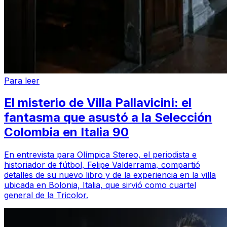
Para leer
El misterio de Villa Pallavicini: el
fantasma que asustó a la Selección
Colombia en Italia 90
En entrevista para Olímpica Stereo, el periodista e
historiador de fútbol, Felipe Valderrama, compartió
detalles de su nuevo libro y de la experiencia en la villa
ubicada en Bolonia, Italia, que sirvió como cuartel
general de la Tricolor.