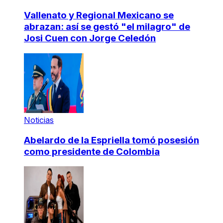
Vallenato y Regional Mexicano se
abrazan: así se gestó "el milagro" de
Josi Cuen con Jorge Celedón
Noticias
Abelardo de la Espriella tomó posesión
como presidente de Colombia