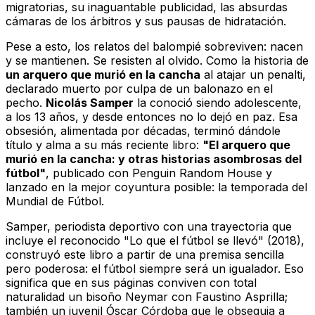
migratorias, su inaguantable publicidad, las absurdas
cámaras de los árbitros y sus pausas de hidratación.
Pese a esto, los relatos del balompié sobreviven: nacen
y se mantienen. Se resisten al olvido. Como la historia de
un arquero que murió en la cancha
al atajar un penalti,
declarado muerto por culpa de un balonazo en el
pecho.
Nicolás Samper
la conoció siendo adolescente,
a los 13 años, y desde entonces no lo dejó en paz. Esa
obsesión, alimentada por décadas, terminó dándole
título y alma a su más reciente libro:
"El arquero que
murió en la cancha: y otras historias asombrosas del
fútbol"
, publicado con Penguin Random House y
lanzado en la mejor coyuntura posible: la temporada del
Mundial de Fútbol.
Samper, periodista deportivo con una trayectoria que
incluye el reconocido
"Lo que el fútbol se llevó"
(2018),
construyó este libro a partir de una premisa sencilla
pero poderosa: el fútbol siempre será un igualador. Eso
significa que en sus páginas conviven con total
naturalidad un bisoño Neymar con Faustino Asprilla;
también un juvenil Óscar Córdoba que le obsequia a