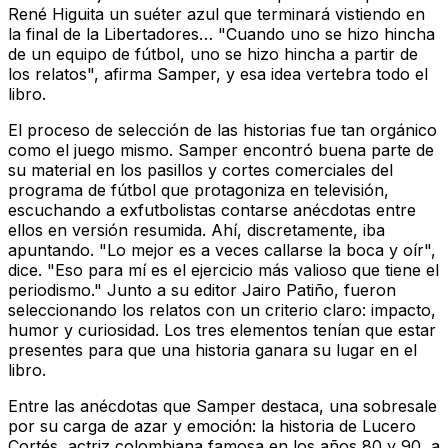
René Higuita un suéter azul que terminará vistiendo en
la final de la Libertadores… "Cuando uno se hizo hincha
de un equipo de fútbol, uno se hizo hincha a partir de
los relatos", afirma Samper, y esa idea vertebra todo el
libro.
El proceso de selección de las historias fue tan orgánico
como el juego mismo. Samper encontró buena parte de
su material en los pasillos y cortes comerciales del
programa de fútbol que protagoniza en televisión,
escuchando a exfutbolistas contarse anécdotas entre
ellos en versión resumida. Ahí, discretamente, iba
apuntando. "Lo mejor es a veces callarse la boca y oír",
dice. "Eso para mí es el ejercicio más valioso que tiene el
periodismo." Junto a su editor Jairo Patiño, fueron
seleccionando los relatos con un criterio claro: impacto,
humor y curiosidad. Los tres elementos tenían que estar
presentes para que una historia ganara su lugar en el
libro.
Entre las anécdotas que Samper destaca, una sobresale
por su carga de azar y emoción: la historia de Lucero
Cortés, actriz colombiana famosa en los años 80 y 90, a