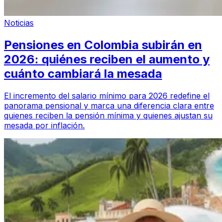
Noticias
Pensiones en Colombia subirán en
2026: quiénes reciben el aumento y
cuánto cambiará la mesada
El incremento del salario mínimo para 2026 redefine el
panorama pensional y marca una diferencia clara entre
quienes reciben la pensión mínima y quienes ajustan su
mesada por inflación.