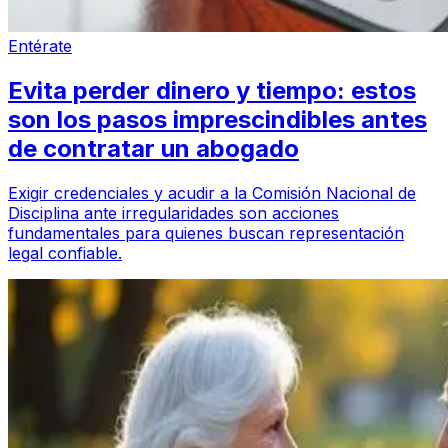
Entérate
Evita perder dinero y tiempo: estos
son los pasos imprescindibles antes
de contratar un abogado
Exigir credenciales y acudir a la Comisión Nacional de
Disciplina ante irregularidades son acciones
fundamentales para quienes buscan representación
legal confiable.