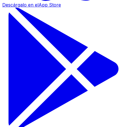
Descárgalo en el
App Store