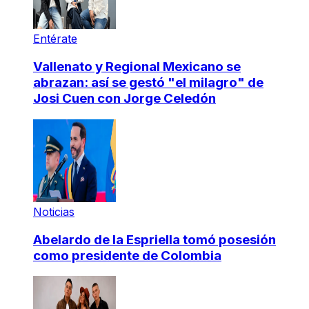
Entérate
Vallenato y Regional Mexicano se
abrazan: así se gestó "el milagro" de
Josi Cuen con Jorge Celedón
Noticias
Abelardo de la Espriella tomó posesión
como presidente de Colombia