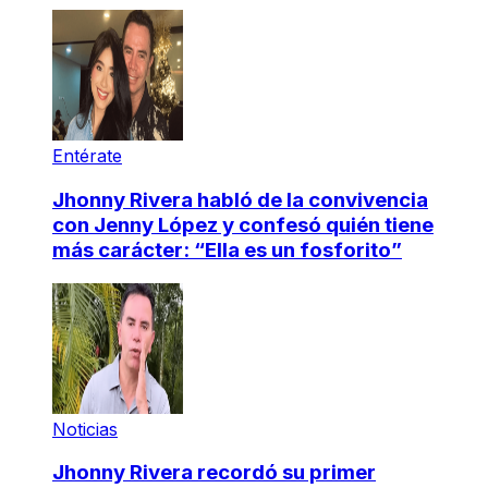
Entérate
Jhonny Rivera habló de la convivencia
con Jenny López y confesó quién tiene
más carácter: “Ella es un fosforito”
Noticias
Jhonny Rivera recordó su primer