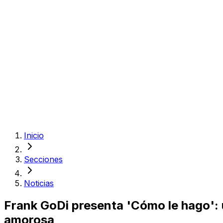
Inicio
Secciones
Noticias
Frank GoDi presenta 'Cómo le hago': u
amorosa