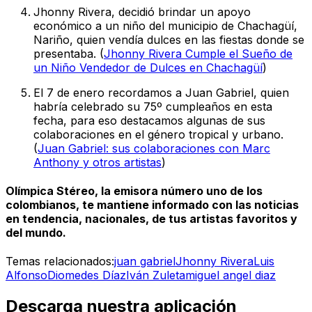
Jhonny Rivera, decidió brindar un apoyo
económico a un niño del municipio de Chachagüí,
Nariño, quien vendía dulces en las fiestas donde se
presentaba. (
Jhonny Rivera Cumple el Sueño de
un Niño Vendedor de Dulces en Chachagüí
)
El 7 de enero recordamos a Juan Gabriel, quien
habría celebrado su 75º cumpleaños en esta
fecha, para eso destacamos algunas de sus
colaboraciones en el género tropical y urbano.
(
Juan Gabriel: sus colaboraciones con Marc
Anthony y otros artistas
)
Olímpica Stéreo, la emisora número uno de los
colombianos, te mantiene informado con las noticias
en tendencia, nacionales, de tus artistas favoritos y
del mundo.
Temas relacionados:
juan gabriel
Jhonny Rivera
Luis
Alfonso
Diomedes Díaz
Iván Zuleta
miguel angel diaz
Descarga nuestra aplicación