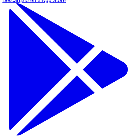
Descárgalo en el
App Store